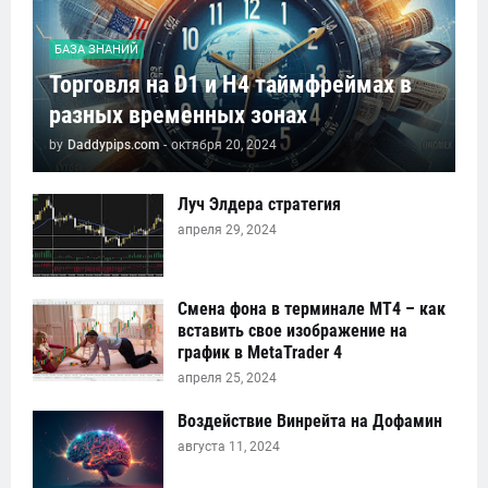
БАЗА ЗНАНИЙ
Торговля на D1 и H4 таймфреймах в
разных временных зонах
by
Daddypips.com
-
октября 20, 2024
Луч Элдера стратегия
апреля 29, 2024
Смена фона в терминале MT4 – как
вставить свое изображение на
график в MetaTrader 4
апреля 25, 2024
Воздействие Винрейта на Дофамин
августа 11, 2024