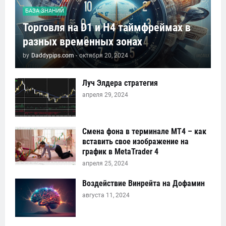
БАЗА ЗНАНИЙ
Торговля на D1 и H4 таймфреймах в
разных временных зонах
by
Daddypips.com
-
октября 20, 2024
Луч Элдера стратегия
апреля 29, 2024
Смена фона в терминале MT4 – как
вставить свое изображение на
график в MetaTrader 4
апреля 25, 2024
Воздействие Винрейта на Дофамин
августа 11, 2024